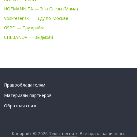
HOFMANNITA — Это Слёзы (Мама)
Voskresenskii — Еду по Москве
GSPD — Тру крайм
CHEBANOV — Выдыхай
Правообладателям
Материалы партнеров
Обратная связь
Копирайт © 2026
Текст песни ♪
. Все права защищены.