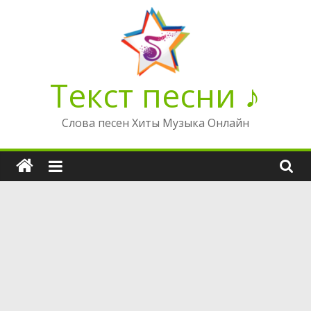
Перейти
к
содержимому
Текст песни ♪
Слова песен Хиты Музыка Онлайн