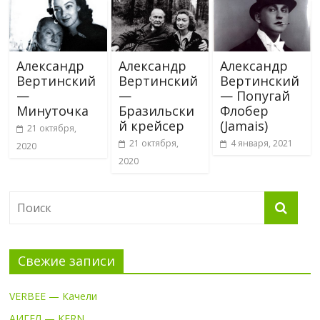
Александр
Александр
Александр
Вертинский
Вертинский
Вертинский
—
—
— Попугай
Минуточка
Бразильски
Флобер
й крейсер
(Jamais)
21 октября,
21 октября,
4 января, 2021
2020
2020
Свежие записи
VERBEE — Качели
АИГЕЛ — KERN