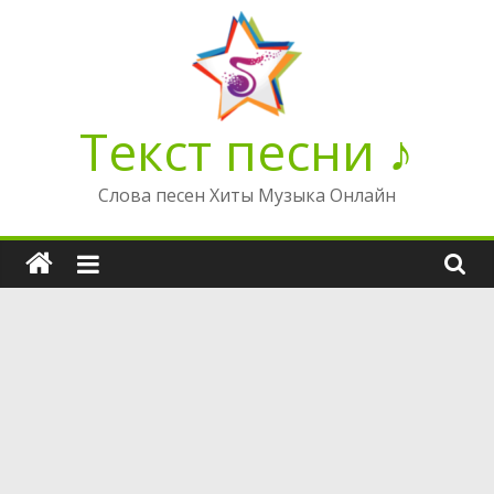
Перейти
к
содержимому
Текст песни ♪
Слова песен Хиты Музыка Онлайн