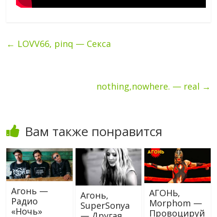
←
LOVV66, pinq — Секса
nothing,nowhere. — real
→
Вам также понравится
Агонь —
АГОНЬ,
Агонь,
Радио
Morphom —
SuperSonya
«Ночь»
Провоцируй
— Другая