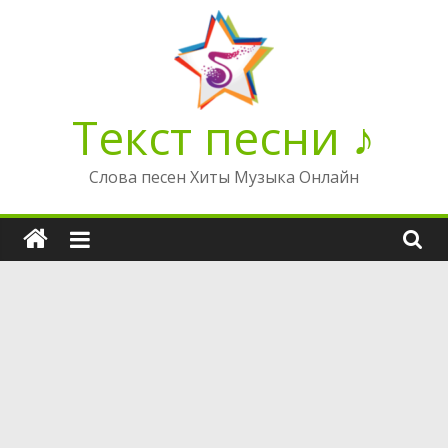
Перейти
к
содержимому
Текст песни ♪
Слова песен Хиты Музыка Онлайн