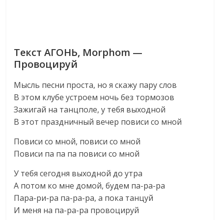
Текст АГОНЬ, Morphom —
Провоцируй
Мысль песни проста, но я скажу пару слов
В этом клубе устроем ночь без тормозов
Зажигай на танцполе, у тебя выходной
В этот праздничный вечер повиси со мной
Повиси со мной, повиси со мной
Повиси па па па повиси со мной
У тебя сегодня выходной до утра
А потом ко мне домой, будем па-ра-ра
Пара-ри-ра па-ра-ра, а пока танцуй
И меня на па-ра-ра провоцируй