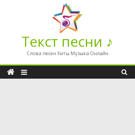
Перейти
к
содержимому
Текст песни ♪
Слова песен Хиты Музыка Онлайн