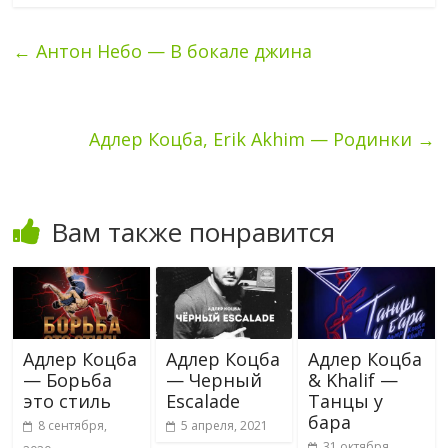
←
Антон Небо — В бокале джина
Адлер Коцба, Erik Akhim — Родинки
→
Вам также понравится
Адлер Коцба
Адлер Коцба
Адлер Коцба
— Борьба
— Черный
& Khalif —
это стиль
Escalade
Танцы у
бара
8 сентября,
5 апреля, 2021
31 октября,