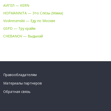
АИГЕЛ — KERN
HOFMANNITA — Это Слёзы (Мама)
Voskresenskii — Еду по Москве
GSPD — Тру крайм
CHEBANOV — Выдыхай
Правообладателям
Материалы партнеров
Обратная связь