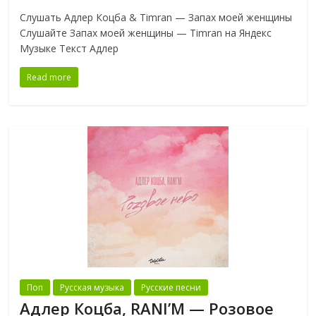
Слушать Адлер Коцба & Timran — Запах моей женщины
Слушайте Запах моей женщины — Timran на Яндекс
Музыке Текст Адлер
Read more
Поп
Русская музыка
Русские песни
Адлер Коцба, RANI’M — Розовое