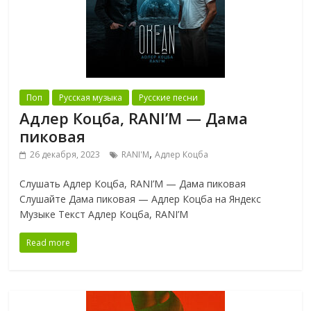
Поп
Русская музыка
Русские песни
Адлер Коцба, RANI’M — Дама
пиковая
,
26 декабря, 2023
RANI'M
Адлер Коцба
Слушать Адлер Коцба, RANI’M — Дама пиковая
Слушайте Дама пиковая — Адлер Коцба на Яндекс
Музыке Текст Адлер Коцба, RANI’M
Read more