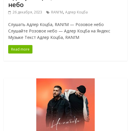
небо
,
26 декабря, 2023
RANI'M
Адлер Коцба
Слушать Адлер Коцба, RANI’M — Розовое небо
Слушайте Розовое небо — Адлер Коцба на Яндекс
Музыке Текст Адлер Коцба, RANI’M
Read more