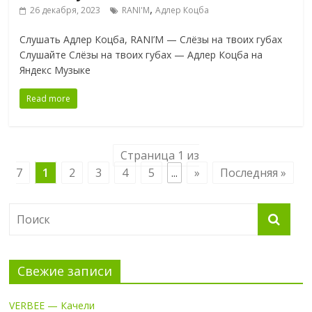
,
26 декабря, 2023
RANI'M
Адлер Коцба
Слушать Адлер Коцба, RANI’M — Слёзы на твоих губах
Слушайте Слёзы на твоих губах — Адлер Коцба на
Яндекс Музыке
Read more
Страница 1 из
7
1
2
3
4
5
...
»
Последняя »
Свежие записи
VERBEE — Качели