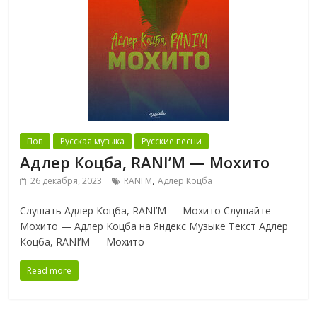
Поп
Русская музыка
Русские песни
Адлер Коцба, RANI’M — Мохито
,
26 декабря, 2023
RANI'M
Адлер Коцба
Слушать Адлер Коцба, RANI’M — Мохито Слушайте
Мохито — Адлер Коцба на Яндекс Музыке Текст Адлер
Коцба, RANI’M — Мохито
Read more