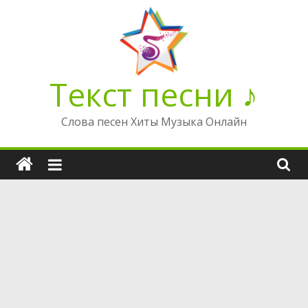
Перейти
к
содержимому
Текст песни ♪
Слова песен Хиты Музыка Онлайн