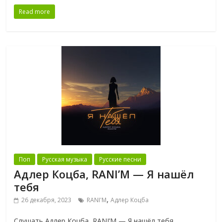
Read more
Поп
Русская музыка
Русские песни
Адлер Коцба, RANI’M — Я нашёл
тебя
,
26 декабря, 2023
RANI'M
Адлер Коцба
Слушать Адлер Коцба, RANI’M — Я нашёл тебя