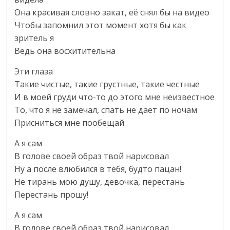
Она красивая словно закат, её снял бы на видео
Чтобы запомнил этот момент хотя бы как
зритель я
Ведь она восхитительна
Эти глаза
Такие чистые, такие грустные, такие честные
И в моей груди что-то до этого мне неизвестное
То, что я не замечал, спать не дает по ночам
Присниться мне пообещай
А я сам
В голове своей образ твой нарисовал
Ну а после влюбился в тебя, будто пацан!
Не тирань мою душу, девочка, перестань
Перестань прошу!
А я сам
В голове своей образ твой нарисовал