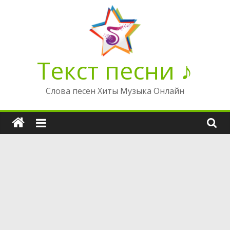
Перейти
к
содержимому
Текст песни ♪
Слова песен Хиты Музыка Онлайн