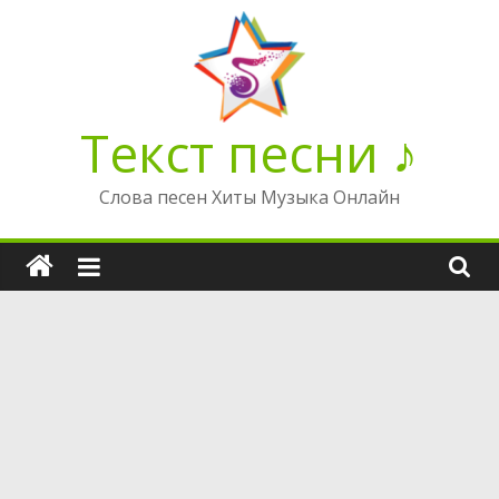
Перейти
к
содержимому
Текст песни ♪
Слова песен Хиты Музыка Онлайн