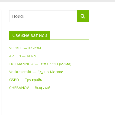
Свежие записи
VERBEE — Качели
АИГЕЛ — KERN
HOFMANNITA — Это Слёзы (Мама)
Voskresenskii — Еду по Москве
GSPD — Тру крайм
CHEBANOV — Выдыхай