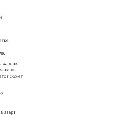
й.
етке.
ла.
о раньше,
 машешь.
этот сюжет
ю.
.
 в азарт.