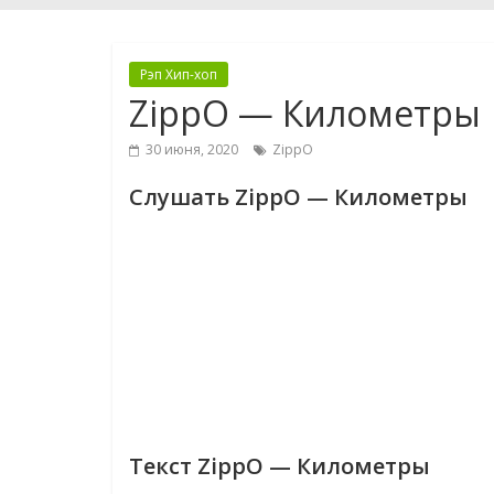
Рэп Хип-хоп
ZippO — Километры
30 июня, 2020
ZippO
Слушать ZippO — Километры
Текст ZippO — Километры