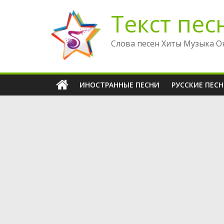
Перейти
Текст пес
к
содержимому
Слова песен Хиты Музыка О
ИНОСТРАННЫЕ ПЕСНИ
РУССКИЕ ПЕС