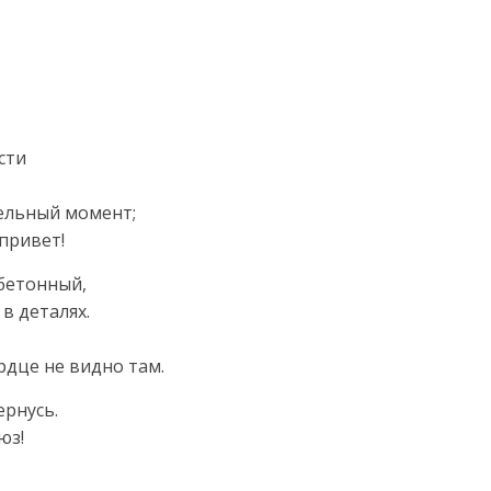
сти
тельный момент;
привет!
 бетонный,
в деталях.
ердце не видно там.
ернусь.
юз!