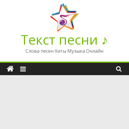
Перейти
к
содержимому
Текст песни ♪
Слова песен Хиты Музыка Онлайн