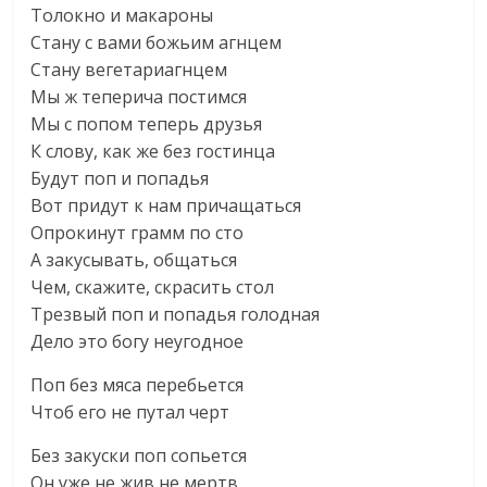
Толокно и макароны
Стану с вами божьим агнцем
Стану вегетариагнцем
Мы ж теперича постимся
Мы с попом теперь друзья
К слову, как же без гостинца
Будут поп и попадья
Вот придут к нам причащаться
Опрокинут грамм по сто
А закусывать, общаться
Чем, скажите, скрасить стол
Трезвый поп и попадья голодная
Дело это богу неугодное
Поп без мяса перебьется
Чтоб его не путал черт
Без закуски поп сопьется
Он уже не жив не мертв