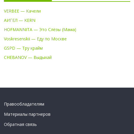
VERBEE — Качели
АИГЕЛ — KERN
HOFMANNITA — Это Слёзы (Мама)
Voskresenskii — Еду по Москве
GSPD — Тру крайм
CHEBANOV — Выдыхай
Правообладателям
Материалы партнеров
Обратная связь