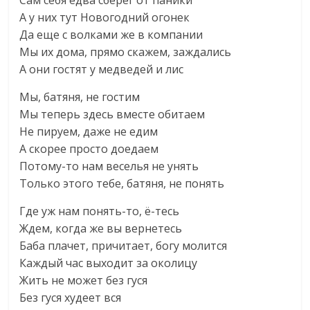
Сам себя едва сберег от паники
А у них тут Новогодний огонек
Да еще с волками же в компании
Мы их дома, прямо скажем, заждались
А они гостят у медведей и лис
Мы, батяня, не гостим
Мы теперь здесь вместе обитаем
Не пируем, даже не едим
А скорее просто доедаем
Потому-то нам веселья не унять
Только этого тебе, батяня, не понять
Где уж нам понять-то, ё-тесь
Ждем, когда же вы вернетесь
Баба плачет, причитает, богу молится
Каждый час выходит за околицу
Жить не может без гуся
Без гуся худеет вся