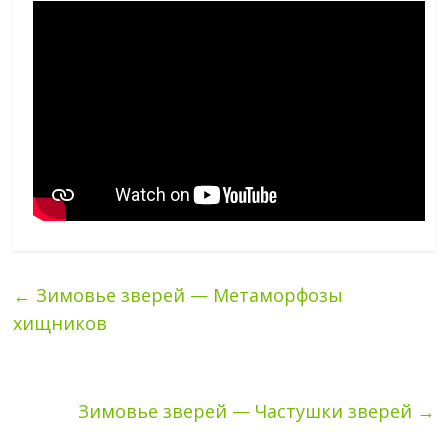
←
Зимовье зверей — Метаморфозы
хищников
Зимовье зверей — Частушки зверей
→