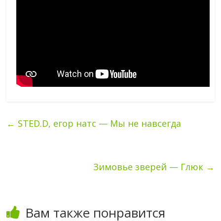
←
STED.D, егор натс — Мы не навсегда
Зимовье зверей — Глюк
→
Вам также понравится