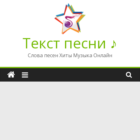
Перейти
к
содержимому
Текст песни ♪
Слова песен Хиты Музыка Онлайн