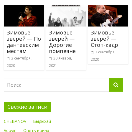
Зимовье
Зимовье
Зимовье
зверей — По
зверей —
зверей —
дантевским
Дорогие
Стоп-кадр
местам
помпеяне
3 сентября,
3 сентября,
30 января,
2020
2020
2021
Свежие записи
CHEBANOV — Выдыхай
Vdovin — Опять война