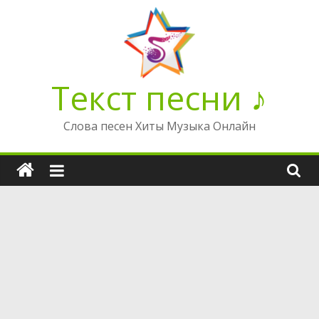
Перейти
к
содержимому
Текст песни ♪
Слова песен Хиты Музыка Онлайн