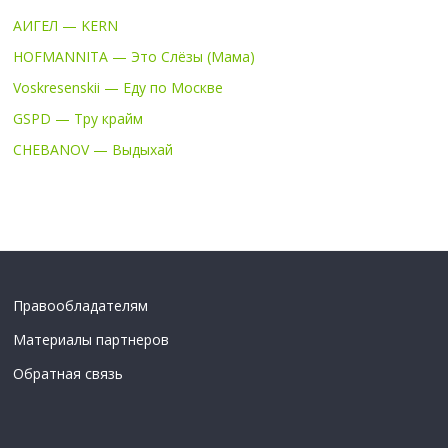
АИГЕЛ — KERN
HOFMANNITA — Это Слёзы (Мама)
Voskresenskii — Еду по Москве
GSPD — Тру крайм
CHEBANOV — Выдыхай
Правообладателям
Материалы партнеров
Обратная связь