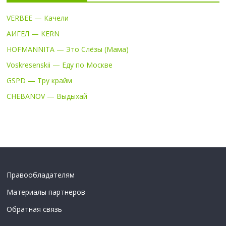
VERBEE — Качели
АИГЕЛ — KERN
HOFMANNITA — Это Слёзы (Мама)
Voskresenskii — Еду по Москве
GSPD — Тру крайм
CHEBANOV — Выдыхай
Правообладателям
Материалы партнеров
Обратная связь