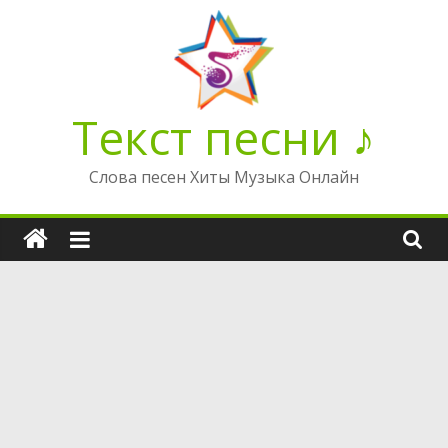
Перейти
к
содержимому
Текст песни ♪
Слова песен Хиты Музыка Онлайн