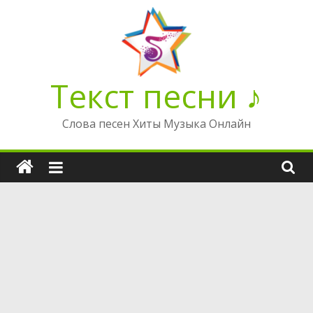
Перейти
к
содержимому
Текст песни ♪
Слова песен Хиты Музыка Онлайн