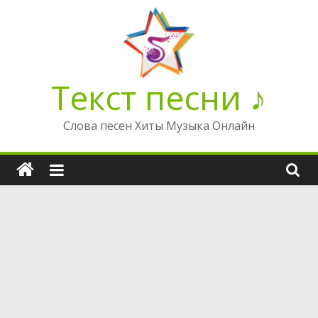
Перейти
к
содержимому
Текст песни ♪
Слова песен Хиты Музыка Онлайн