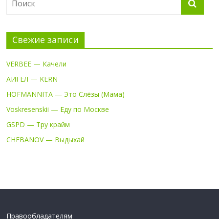
Свежие записи
VERBEE — Качели
АИГЕЛ — KERN
HOFMANNITA — Это Слёзы (Мама)
Voskresenskii — Еду по Москве
GSPD — Тру крайм
CHEBANOV — Выдыхай
Правообладателям