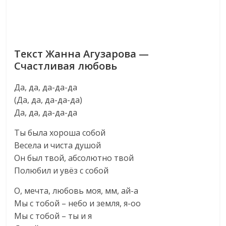
Текст Жанна Агузарова —
Счастливая любовь
Да, да, да-да-да
(Да, да, да-да-да)
Да, да, да-да-да
Ты была хороша собой
Весела и чиста душой
Он был твой, абсолютно твой
Полюбил и увёз с собой
О, мечта, любовь моя, мм, ай-а
Мы с тобой – небо и земля, я-оо
Мы с тобой – ты и я