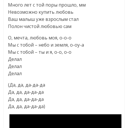
Много лет с той поры прошло, мм
Невозможно купить любовь
Ваш малыш уже взрослым стал
Полон чистой любовью сам
О, мечта, любовь моя, о-о-о
Мы с тобой – небо и земля, о-оу-а
Мы с тобой – ты и я, о-о, о-о
Делал
Делал
Делал
(Да, да, да-да-да
Да, да, да-да-да
Да, да, да-да-да
Да, да, да-да-да)