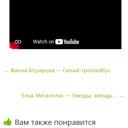
←
Жанна Агузарова — Синий троллейбус
Ёлка, Мегаполис — Звезды, звезды….
→
Вам также понравится