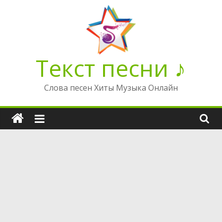
Перейти
к
содержимому
Текст песни ♪
Слова песен Хиты Музыка Онлайн