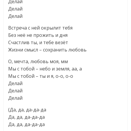
Делай
Делай
Делай
Встреча с ней окрылит тебя
Без неё не прожить и дня
Счастлив ты, и тебе везёт
Жизни смысл – сохранить любовь
О, мечта, любовь моя, мм
Мы с тобой – небо и земля, аа, а
Мы с тобой – ты и я, о-о, о-о
Делай
Делай
Делай
(Да, да, да-да-да
Да, да, да-да-да
Да, да, да-да-да