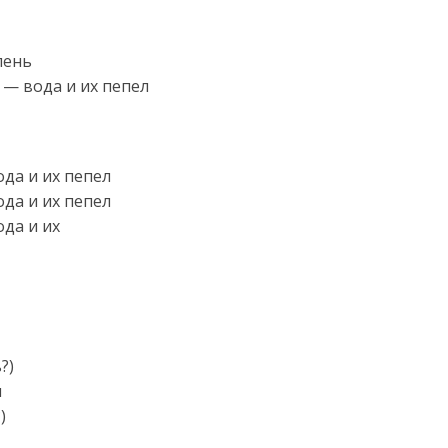
пень
— вода и их пепел
да и их пепел
да и их пепел
да и их
?)
м
)