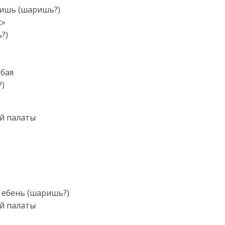
лишь (шаришь?)
с»
?)
мбая
)
ой палаты
ы, ебень (шаришь?)
ой палаты