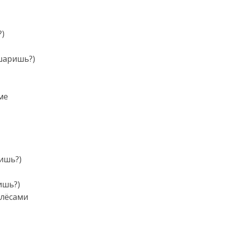
?)
(шаришь?)
ме
ишь?)
ишь?)
олёсами