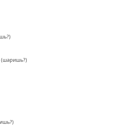
шь?)
н (шаришь?)
ришь?)