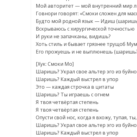
Мой авторитет — мой внутренний мир 
Говнори говорят: «Смоки сложен для мас
Будто мой родной язык — Идиш (шаришь
Вскрываюсь с хирургической точностью
И руки не запачканы, видишь?
Хоть стиль и бывает грязнее трущоб Му
Его прожуешь и не выплюнешь (шаришь?
[Хук: Смоки Мо]
Шаришь? Украл свое альтер эго из буйн
Шаришь? Каждый выстрел в упор
Это — каждая строчка в цитаты
Шаришь? Ты играешь с огнем
Я твоя четвёртая степень
Я твоя четвёртая степень
Опусти свой нос, когда я вхожу, тупая, т
Шаришь? Украл свое альтер эго из буйн
Шаришь? Каждый выстрел в упор