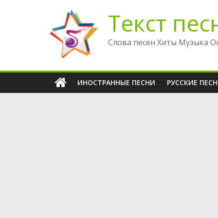
Перейти
Текст пес
к
содержимому
Слова песен Хиты Музыка О
ИНОСТРАННЫЕ ПЕСНИ
РУССКИЕ ПЕС