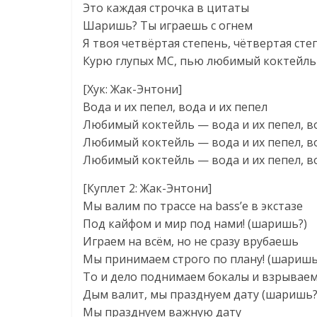
Это каждая строчка в цитаты
Шаришь? Ты играешь с огнем
Я твоя четвёртая степень, чётвертая сте
Курю глупых МС, пью любимый коктейль 
[Хук: Жак-Энтони]
Вода и их пепел, вода и их пепел
Любимый коктейль — вода и их пепел, во
Любимый коктейль — вода и их пепел, во
Любимый коктейль — вода и их пепел, во
[Куплет 2: Жак-Энтони]
Мы валим по трассе на bass’е в экстазе
Под кайфом и мир под нами! (шаришь?)
Играем на всём, но не сразу врубаешь
Мы принимаем строго по плану! (шаришь
То и дело поднимаем бокалы и взрывае
Дым валит, мы празднуем дату (шаришь?
Мы празднуем важную дату