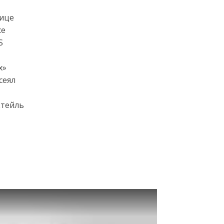
лице
се
S
х»
сеял
ктейль