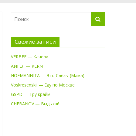
Свежие записи
VERBEE — Качели
АИГЕЛ — KERN
HOFMANNITA — Это Слёзы (Мама)
Voskresenskii — Еду по Москве
GSPD — Тру крайм
CHEBANOV — Выдыхай