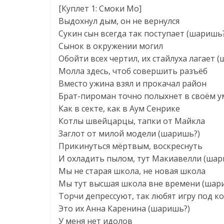
[Куплет 1: Смоки Мо]
Выдохнул дым, он не вернулся
Сукин сын всегда так поступает (шаришь
Сынок в окружении могил
Обойти всех чертил, их стайлуха лагает 
Молла здесь, чтоб совершить разъёб
Вместо ужина взял и прокачал район
Брат-пироман точно полыхнет в своём у
Как в секте, как в Аум Сенрике
Котлы швейцарцы, тапки от Майкла
Заглот от милой модели (шаришь?)
Прикинуться мёртвым, воскреснуть
И охладить пылом, тут Макиавелли (шар
Мы не старая школа, не новая школа
Мы тут высшая школа вне времени (шар
Торчи депрессуют, так любят игру под к
Это их Анна Каренина (шаришь?)
У меня нет идолов