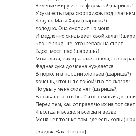
Явление миру иного формата! (шаришь?)
У суки есть пара сюрпризов под платьем
Зову её Мата Хари (шаришь?)
Холодно. Она смотрит на меня
И медленно скидывает свой халат! (шари
Это не thug-life, это lifehack на старт
Вдох, мост, пар (шаришь?)
Мои глаза, как красные стёкла, стоп-кра
Жадная сука до члена нуждается
В порке и в порции хлопьев (шаришь?)
Хочешь, чтобы я с тобой что-то сказал?
Но увы у меня слов нет (шаришь?)
Взрываю за эти beat’ы огромный джонни
Перед тем, как отправляю их на тот свет
Я всегда и везде, я всегда и везде
Меня нет только там, где есть копы (ша
[Бридж: Жак-Энтони]