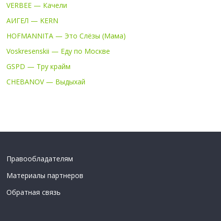
VERBEE — Качели
АИГЕЛ — KERN
HOFMANNITA — Это Слёзы (Мама)
Voskresenskii — Еду по Москве
GSPD — Тру крайм
CHEBANOV — Выдыхай
Правообладателям
Материалы партнеров
Обратная связь