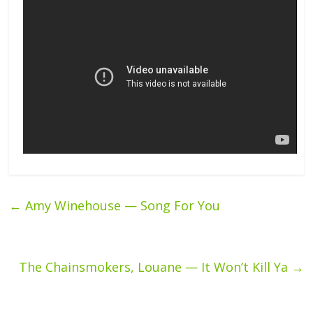
←
Amy Winehouse — Song For You
The Chainsmokers, Louane — It Won’t Kill Ya
→