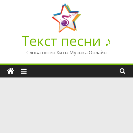
Перейти
к
содержимому
Текст песни ♪
Слова песен Хиты Музыка Онлайн