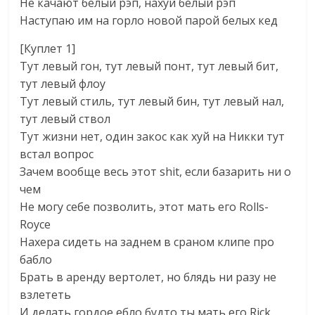
Не качают белый рэп, нахуй белый рэп
Наступаю им на горло новой парой белых кед
[Куплет 1]
Тут левый гон, тут левый понт, тут левый бит,
тут левый флоу
Тут левый стиль, тут левый бин, тут левый нал,
тут левый ствол
Тут жизни нет, один закос как хуй на Никки тут
встал вопрос
Зачем вообще весь этот shit, если базарить ни о
чем
Не могу себе позволить, этот мать его Rolls-
Royce
Нахера сидеть на заднем в сраном клипе про
бабло
Брать в аренду вертолет, но блядь ни разу не
взлететь
И делать гордое ебло будто ты мать его Rick