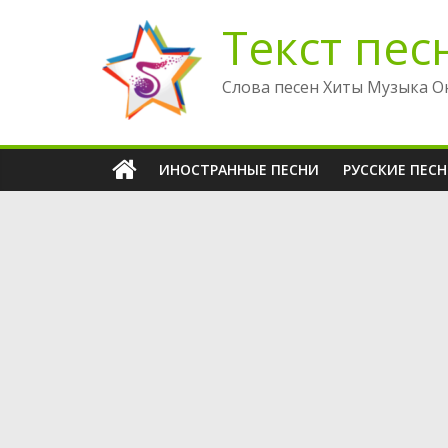
Перейти
Текст пес
к
содержимому
Слова песен Хиты Музыка О
ИНОСТРАННЫЕ ПЕСНИ
РУССКИЕ ПЕС