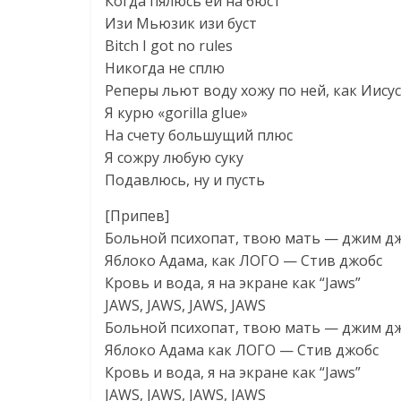
Когда пялюсь ей на бюст
Изи Мьюзик изи буст
Bitch I got no rules
Никогда не сплю
Реперы льют воду хожу по ней, как Иисус
Я курю «gorilla glue»
На счету большущий плюс
Я сожру любую суку
Подавлюсь, ну и пусть
[Припев]
Больной психопат, твою мать — джим д
Яблоко Адама, как ЛОГО — Стив джобс
Кровь и вода, я на экране как “Jaws”
JAWS, JAWS, JAWS, JAWS
Больной психопат, твою мать — джим д
Яблоко Адама как ЛОГО — Стив джобс
Кровь и вода, я на экране как “Jaws”
JAWS, JAWS, JAWS, JAWS