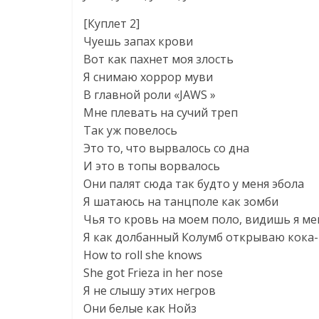
[Куплет 2]
Чуешь запах крови
Вот как пахнет моя злость
Я снимаю хоррор муви
В главной роли «JAWS »
Мне плевать на сучий треп
Так уж повелось
Это то, что вырвалось со дна
И это в топы ворвалось
Они палят сюда так будто у меня эбола
Я шатаюсь на танцполе как зомби
Чья то кровь на моем поло, видишь я м
Я как долбанный Колумб открываю кока-
How to roll she knows
She got Frieza in her nose
Я не слышу этих негров
Они белые как Нойз