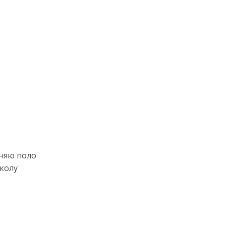
еняю поло
колу