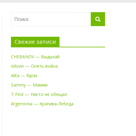
Свежие записи
CHEBANOV — Выдыхай
Vdovin — Опять война
Alita — Ядом
Sammy — Мамми
T-Fest — Никто не обещал
Argemonia — Крапива-Лебеда