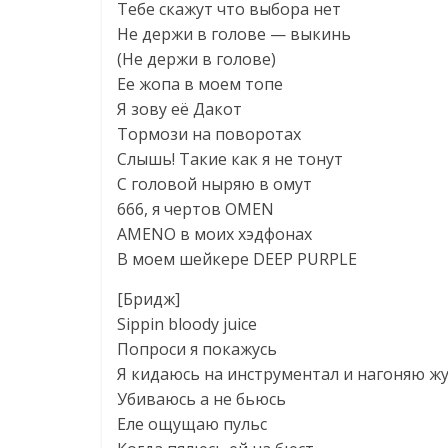
Тебе скажут что выбора нет
Не держи в голове — выкинь
(Не держи в голове)
Ее жопа в моем топе
Я зову её Дакот
Тормози на поворотах
Слышь! Такие как я не тонут
С головой ныряю в омут
666, я чертов OMEN
AMENO в моих хэдфонах
В моем шейкере DEEP PURPLE
[Бридж]
Sippin bloody juice
Попроси я покажусь
Я кидаюсь на инструментал и нагоняю ж
Убиваюсь а не бьюсь
Еле ощущаю пульс