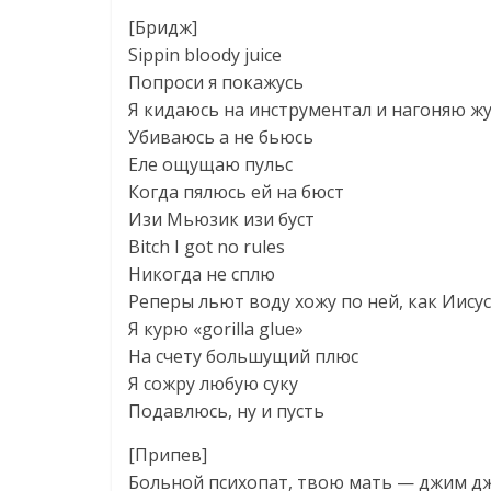
[Бридж]
Sippin bloody juice
Попроси я покажусь
Я кидаюсь на инструментал и нагоняю ж
Убиваюсь а не бьюсь
Еле ощущаю пульс
Когда пялюсь ей на бюст
Изи Мьюзик изи буст
Bitch I got no rules
Никогда не сплю
Реперы льют воду хожу по ней, как Иисус
Я курю «gorilla glue»
На счету большущий плюс
Я сожру любую суку
Подавлюсь, ну и пусть
[Припев]
Больной психопат, твою мать — джим д