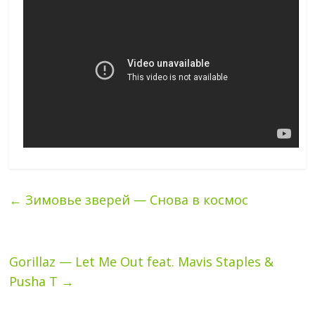
←
Зимовье зверей — Снова в космос
Gorillaz — Let Me Out feat. Mavis Staples &
Pusha T
→