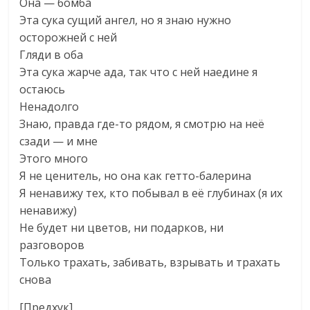
Она — бомба
Эта сука сущий ангел, но я знаю нужно
осторожней с ней
Гляди в оба
Эта сука жарче ада, так что с ней наедине я
остаюсь
Ненадолго
Знаю, правда где-то рядом, я смотрю на неё
сзади — и мне
Этого много
Я не ценитель, но она как гетто-балерина
Я ненавижу тех, кто побывал в её глубинах (я их
ненавижу)
Не будет ни цветов, ни подарков, ни
разговоров
Только трахать, забивать, взрывать и трахать
снова
[Предхук]