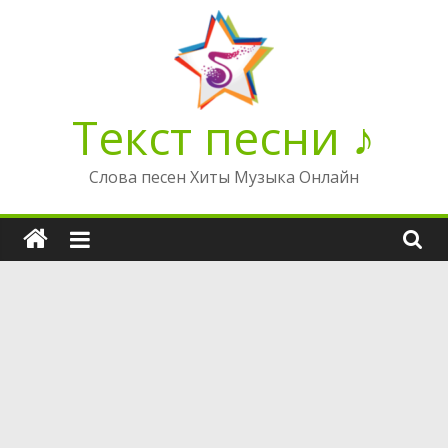
Перейти
к
содержимому
Текст песни ♪
Слова песен Хиты Музыка Онлайн