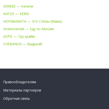
VERBEE — Качели
АИГЕЛ — KERN
HOFMANNITA — Это Слёзы (Мама)
Voskresenskii — Еду по Москве
GSPD — Тру крайм
CHEBANOV — Выдыхай
Правообладателям
Материалы партнеров
Обратная связь