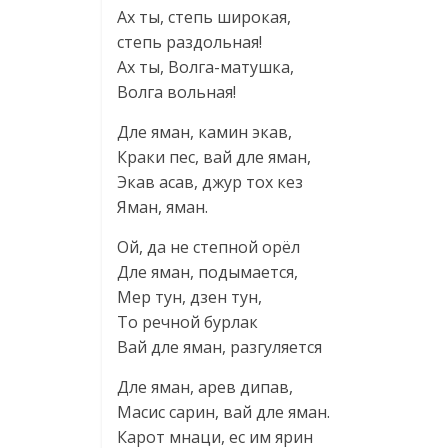
Ах ты, степь широкая,
степь раздольная!
Ах ты, Волга-матушка,
Волга вольная!
Дле яман, камин экав,
Краки пес, вай дле яман,
Экав асав, джур тох кез
Яман, яман.
Ой, да не степной орëл
Дле яман, подымается,
Мер тун, дзен тун,
То речной бурлак
Вай дле яман, разгуляется
Дле яман, арев дипав,
Масис сарин, вай дле яман.
Карот мнаци, ес им ярин