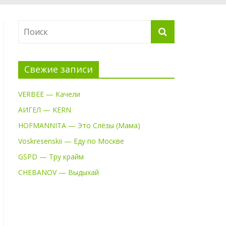
Свежие записи
VERBEE — Качели
АИГЕЛ — KERN
HOFMANNITA — Это Слёзы (Мама)
Voskresenskii — Еду по Москве
GSPD — Тру крайм
CHEBANOV — Выдыхай