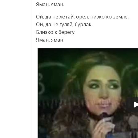
Яман, яман.
Ой, да не летай, орëл, низко ко земле,
Ой, да не гуляй, бурлак,
Близко к берегу.
Яман, яман