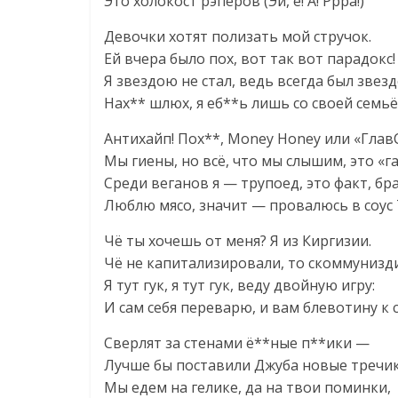
Это холокост рэперов (Эй, е! А! Ррра!)
Девочки хотят полизать мой стручок.
Ей вчера было пох, вот так вот парадокс!
Я звездою не стал, ведь всегда был звезд
Нах** шлюх, я еб**ь лишь со своей семьёй
Антихайп! Пох**, Money Honey или «ГлавC
Мы гиены, но всё, что мы слышим, это «га
Среди веганов я — трупоед, это факт, бра
Люблю мясо, значит — провалюсь в соус 
Чё ты хочешь от меня? Я из Киргизии.
Чё не капитализировали, то скоммунизд
Я тут гук, я тут гук, веду двойную игру:
И сам себя переварю, и вам блевотину к с
Сверлят за стенами ё**ные п**ики —
Лучше бы поставили Джуба новые тречик
Мы едем на гелике, да на твои поминки,