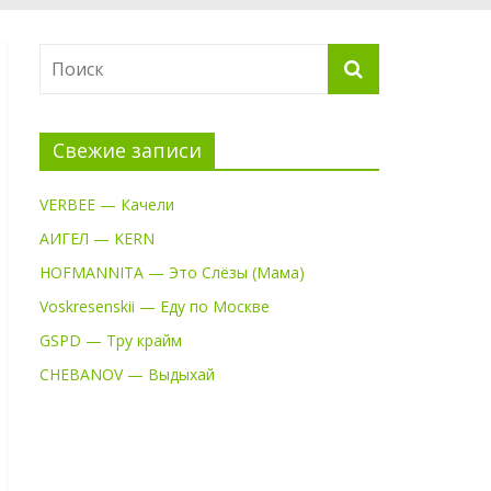
Свежие записи
VERBEE — Качели
АИГЕЛ — KERN
HOFMANNITA — Это Слёзы (Мама)
Voskresenskii — Еду по Москве
GSPD — Тру крайм
CHEBANOV — Выдыхай