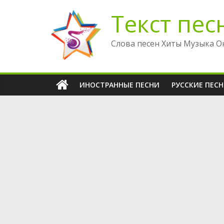
Перейти
Текст пес
к
содержимому
Слова песен Хиты Музыка О
ИНОСТРАННЫЕ ПЕСНИ
РУССКИЕ ПЕС