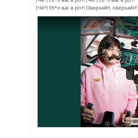
(Чё?) Еб*л вас в рот! (Чё?) Еб*л вас в рот!
(Чё?) Еб*л вас в рот! Оверхайп, оверхайп!