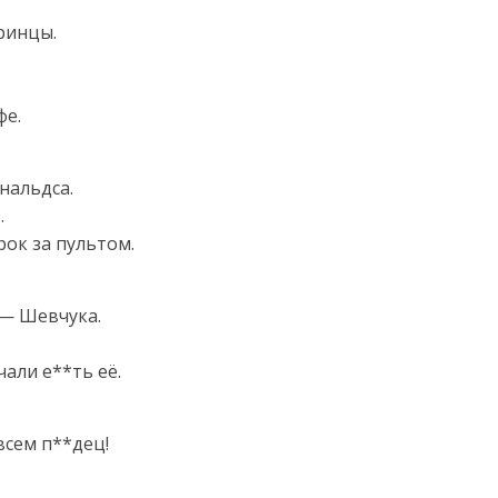
ринцы.
фе.
нальдса.
.
рок за пультом.
 — Шевчука.
али е**ть её.
сем п**дец!