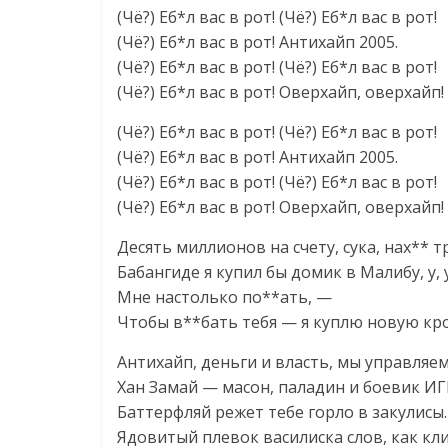
(Чё?) Еб*л вас в рот! (Чё?) Еб*л вас в рот!
(Чё?) Еб*л вас в рот! Антихайп 2005.
(Чё?) Еб*л вас в рот! (Чё?) Еб*л вас в рот!
(Чё?) Еб*л вас в рот! Оверхайп, оверхайп!
(Чё?) Еб*л вас в рот! (Чё?) Еб*л вас в рот!
(Чё?) Еб*л вас в рот! Антихайп 2005.
(Чё?) Еб*л вас в рот! (Чё?) Еб*л вас в рот!
(Чё?) Еб*л вас в рот! Оверхайп, оверхайп!
Десять миллионов на счету, сука, нах** тр
Бабангиде я купил бы домик в Малибу, у, у,
Мне настолько по**ать, —
Чтобы в**бать тебя — я куплю новую кр
Антихайп, деньги и власть, мы управляе
Хан Замай — масон, паладин и боевик И
Баттерфляй режет тебе горло в закулисы.
Ядовитый плевок василиска слов, как кл