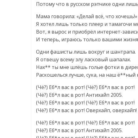
Потому что в русском рэпчике одни лишь
Мама говорила: «Делай всё, что хочешь!»
Я хотел лишь только плеер и тамагочи м
Вот, я вырос и приобрёл интернет-завис
И теперь, играюсь только вашими жизня
Одни фашисты лишь вокруг и шантрапа.
Я отвешу всему злу ласковый шапалах.
Нах** ты мне шлёшь голые фотки в дире
Раскошелься лучше, сука, на наш ё**ный 
(Чё?) Еб*л вас в рот! (Чё?) Еб*л вас в рот!
(Чё?) Еб*л вас в рот! Антихайп 2005.
(Чё?) Еб*л вас в рот! (Чё?) Еб*л вас в рот!
(Чё?) Еб*л вас в рот! Оверхайп, оверхайп!
(Чё?) Еб*л вас в рот! (Чё?) Еб*л вас в рот!
(Чё?) Еб*л вас в рот! Антихайп 2005.