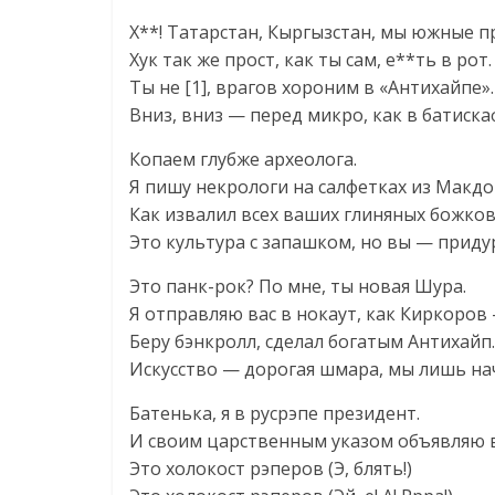
Х**! Татарстан, Кыргызстан, мы южные п
Хук так же прост, как ты сам, е**ть в рот.
Ты не [1], врагов хороним в «Антихайпе».
Вниз, вниз — перед микро, как в батиска
Копаем глубже археолога.
Я пишу некрологи на салфетках из Макдо
Как извалил всех ваших глиняных божков
Это культура с запашком, но вы — приду
Это панк-рок? По мне, ты новая Шура.
Я отправляю вас в нокаут, как Киркоров
Беру бэнкролл, сделал богатым Антихайп.
Искусство — дорогая шмара, мы лишь нач
Батенька, я в русрэпе президент.
И своим царственным указом объявляю в
Это холокост рэперов (Э, блять!)