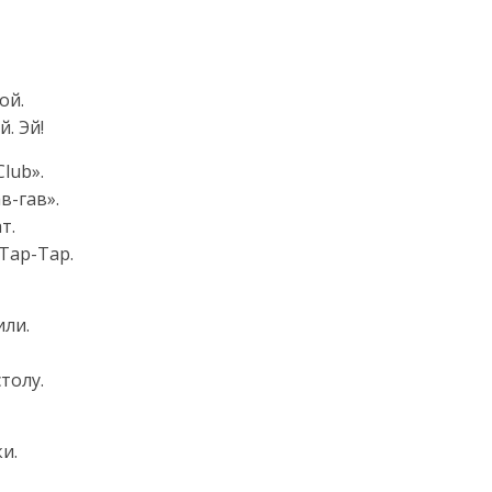
ой.
. Эй!
lub».
в-гав».
т.
Тар-Тар.
или.
толу.
и.