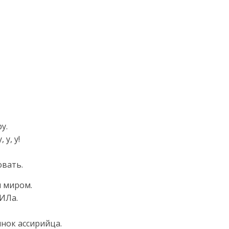
у.
 у, у!
овать.
м миром.
ГИЛа.
инок ассирийца.