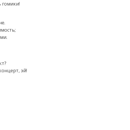
 гомики!
не.
имость;
ми.
кт?
концерт, эй!