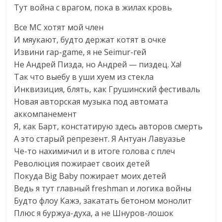
Тут война с врагом, пока в жилах кровь
Все MC хотят мой член
И мяукают, будто держат котят в очке
Извини rap-game, я не Seimur-гей
Не Андрей Пизда, но Андрей — пиздец. Ха!
Так что выебу в уши хуем из стекла
Инквизиция, блять, как Грушинский фестиваль
Новая авторская музыка под автомата
аккомпанемент
Я, как Барт, констатирую здесь авторов смерть
А это старый репрезент. Я Антуан Лавуазье
Че-то нахимичил и в итоге голова с плеч
Революция пожирает своих детей
Покуда Big Baby пожирает моих детей
Ведь я тут главный freshman и логика войны
Будто флоу Кажэ, закатать бетоном монолит
Плюс я буржуа-духа, а не Шнуров-лошок