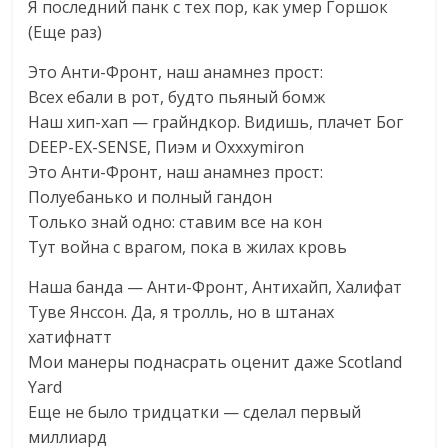
Я последний панк с тех пор, как умер Горшок
(Еще раз)
Это Анти-Фронт, наш анамнез прост:
Всех ебали в рот, будто пьяный бомж
Наш хип-хап — грайндкор. Видишь, плачет Бог
DEEP-EX-SENSE, Пиэм и Oxxxymiron
Это Анти-Фронт, наш анамнез прост:
Полуебанько и полный гандон
Только знай одно: ставим все на кон
Тут война с врагом, пока в жилах кровь
Наша банда — Анти-Фронт, Антихайп, Халифат
Туве Янссон. Да, я тролль, но в штанах
хатифнатт
Мои манеры поднасрать оценит даже Scotland
Yard
Еще не было тридцатки — сделал первый
миллиард