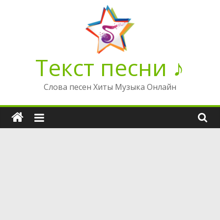
Перейти
к
содержимому
Текст песни ♪
Слова песен Хиты Музыка Онлайн