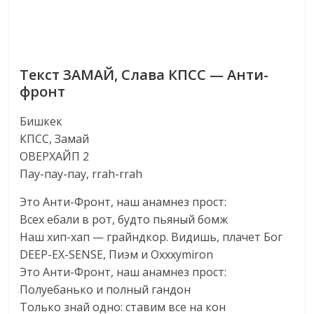
Текст ЗАМАЙ, Слава КПСС — Анти-
фронт
Бишкек
КПСС, Замай
ОВЕРХАЙП 2
Пау-пау-пау, rrah-rrah
Это Анти-Фронт, наш анамнез прост:
Всех ебали в рот, будто пьяный бомж
Наш хип-хап — грайндкор. Видишь, плачет Бог
DEEP-EX-SENSE, Пиэм и Oxxxymiron
Это Анти-Фронт, наш анамнез прост:
Полуебанько и полный гандон
Только знай одно: ставим все на кон