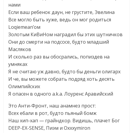
нами
Если ваш ребенок даун, не грустите, Эвелина
Все могло быть хуже, ведь он мог родиться
Loqiemean’ом
Золотым КиВиНом наградил бы этих шутничков
Они до смерти на подсосе, будто младший
Масляков
И сколько раз вы обосрались, попиздев на
умняках
Я не считаю уж давно, будто бы деньги олигарх
И че, вы можете собрать подряд хоть десять
Олимпийских
Я опасен в одного a.k.a. Лоуренс Аравийский
Это Анти-Фронт, наш анамнез прост:
Всех ебали в рот, будто пьяный бомж
Наш хип-хап — грайндкор. Видишь, плачет Бог
DEEP-EX-SENSE, Пиэм и Oxxxymiron