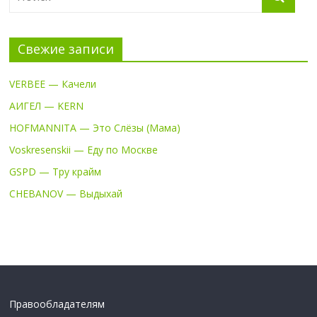
Свежие записи
VERBEE — Качели
АИГЕЛ — KERN
HOFMANNITA — Это Слёзы (Мама)
Voskresenskii — Еду по Москве
GSPD — Тру крайм
CHEBANOV — Выдыхай
Правообладателям