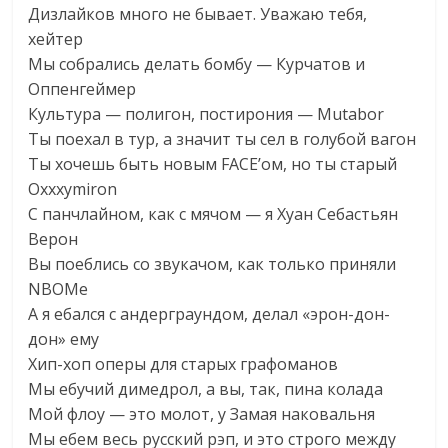
Дизлайков много не бывает. Уважаю тебя,
хейтер
Мы собрались делать бомбу — Курчатов и
Оппенгеймер
Культура — полигон, постирония — Mutabor
Ты поехал в тур, а значит ты сел в голубой вагон
Ты хочешь быть новым FACE’ом, но ты старый
Oxxxymiron
С панчлайном, как с мячом — я Хуан Себастьян
Верон
Вы поеблись со звукачом, как только приняли
NBOMe
А я ебался с андерграундом, делал «эрон-дон-
дон» ему
Хип-хоп оперы для старых графоманов
Мы ебучий димедрол, а вы, так, пина колада
Мой флоу — это молот, у Замая наковальня
Мы ебем весь русский рэп, и это строго между