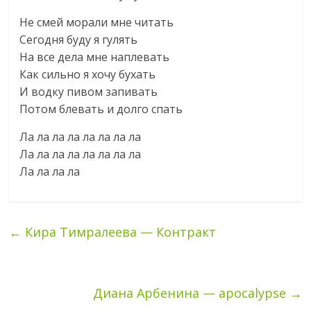
Не смей морали мне читать
Сегодня буду я гулять
На все дела мне наплевать
Как сильно я хочу бухать
И водку пивом запивать
Потом блевать и долго спать
Ла ла ла ла ла ла ла ла
Ла ла ла ла ла ла ла ла
Ла ла ла ла
←
Кира Тимралеева — Контракт
Диана Арбенина — apocalypse
→