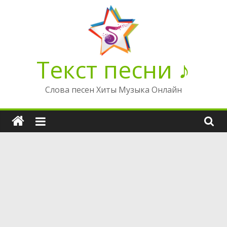
Перейти
к
содержимому
Текст песни ♪
Слова песен Хиты Музыка Онлайн