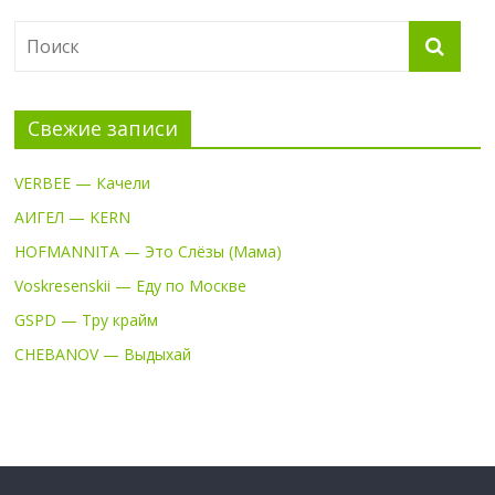
Свежие записи
VERBEE — Качели
АИГЕЛ — KERN
HOFMANNITA — Это Слёзы (Мама)
Voskresenskii — Еду по Москве
GSPD — Тру крайм
CHEBANOV — Выдыхай