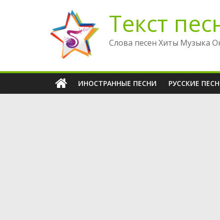
Перейти
Текст пес
к
содержимому
Слова песен Хиты Музыка О
ИНОСТРАННЫЕ ПЕСНИ
РУССКИЕ ПЕС