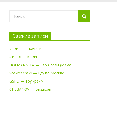
Свежие записи
VERBEE — Качели
АИГЕЛ — KERN
HOFMANNITA — Это Слёзы (Мама)
Voskresenskii — Еду по Москве
GSPD — Тру крайм
CHEBANOV — Выдыхай