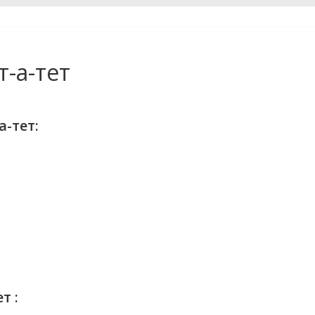
-а-тет
-тет:
т :