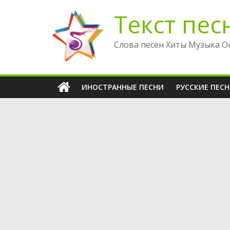
Перейти
Текст пес
к
содержимому
Слова песен Хиты Музыка О
ИНОСТРАННЫЕ ПЕСНИ
РУССКИЕ ПЕС