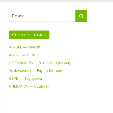
Свежие записи
VERBEE — Качели
АИГЕЛ — KERN
HOFMANNITA — Это Слёзы (Мама)
Voskresenskii — Еду по Москве
GSPD — Тру крайм
CHEBANOV — Выдыхай