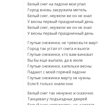
Белый снег на ладони мои упал
Город вновь закружила метель
Белый снег, неужели же он не знал
У весны первый праздничный день
Белый снег, неужели же он не знал
У весны первый праздничный день
Глупые снежинки, не тревожьте март
Город так устал от снега и вьюги
Глупые снежинки, кто вам виноват
Вы бы еще выпали, да в июле
Глупые снежинки, капельки весны
Падают с моей горячей ладони
Глупые снежинки марту не нужны
Если б только знали они
Белый снег так ненужно и сказочно
Танцевал у подъездных дверей
Белый снег неподкупен, но, кажется