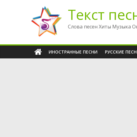
Перейти
Текст пес
к
содержимому
Слова песен Хиты Музыка О
ИНОСТРАННЫЕ ПЕСНИ
РУССКИЕ ПЕС