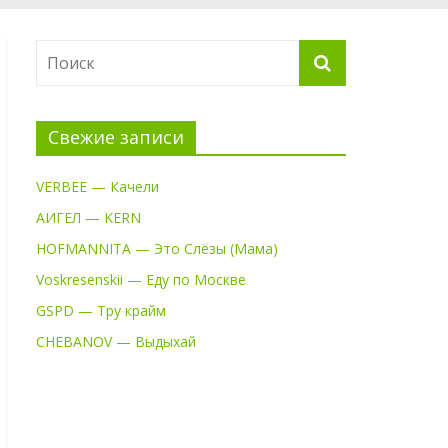
Свежие записи
VERBEE — Качели
АИГЕЛ — KERN
HOFMANNITA — Это Слёзы (Мама)
Voskresenskii — Еду по Москве
GSPD — Тру крайм
CHEBANOV — Выдыхай