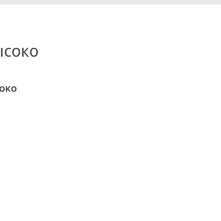
ысоко
око