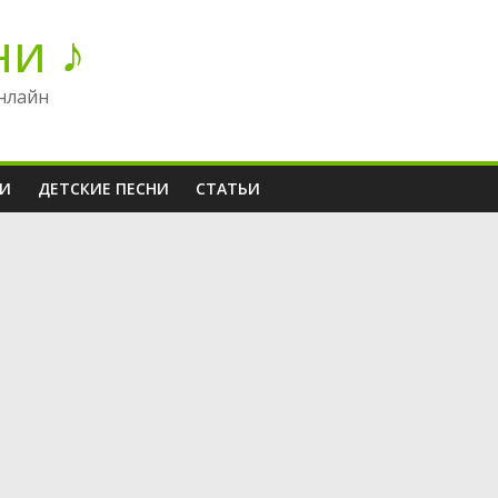
ни ♪
нлайн
НИ
ДЕТСКИЕ ПЕСНИ
СТАТЬИ