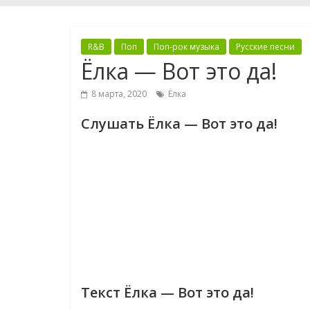
R&B
Поп
Поп-рок музыка
Русские песни
Ёлка — Вот это да!
8 марта, 2020
Ёлка
Слушать Ёлка — Вот это да!
Текст Ёлка — Вот это да!