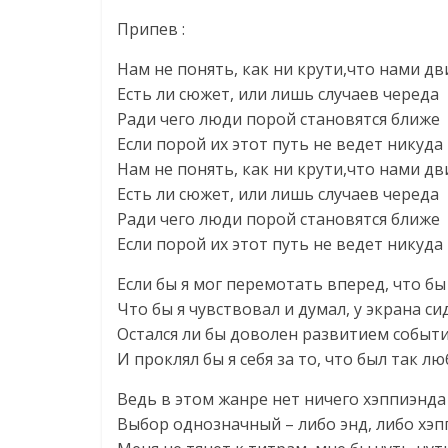
Припев :
Нам не понять, как ни крути,что нами д
Есть ли сюжет, или лишь случаев череда
Ради чего люди порой cтановятся ближе
Если порой их этот путь не ведет никуда
Нам не понять, как ни крути,что нами д
Есть ли сюжет, или лишь случаев череда
Ради чего люди порой cтановятся ближе
Если порой их этот путь не ведет никуда
Если бы я мог перемотать вперед, что бы
Что бы я чувствовал и думал, у экрана си
Остался ли бы доволен развитием событ
И проклял бы я себя за то, что был так л
Ведь в этом жанре нет ничего хэппиэнда
Выбор однозначный – либо энд, либо хэп