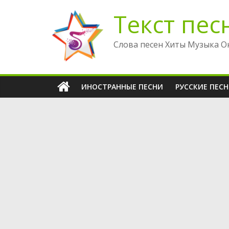
Перейти
Текст пес
к
содержимому
Слова песен Хиты Музыка О
ИНОСТРАННЫЕ ПЕСНИ
РУССКИЕ ПЕС