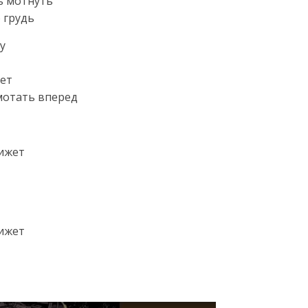
ть мотнуть
 грудь
у
дет
мотать вперед
вижет
вижет