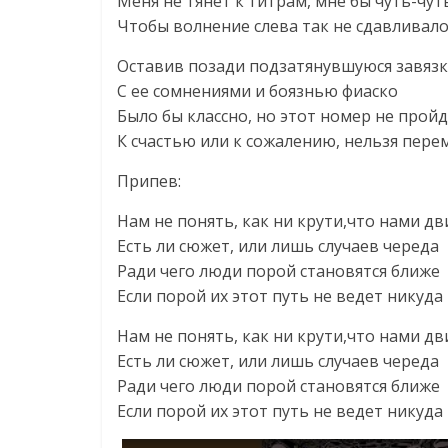
Меня не тянет к титрам, мне бы чуть-чу
Чтобы волнение слева так не сдавливало
Оставив позади подзатянувшуюся завязк
С ее сомнениями и боязнью фиаско
Было бы классно, но этот номер не прой
К счастью или к сожалению, нельзя пере
Припев:
Нам не понять, как ни крути,что нами д
Есть ли сюжет, или лишь случаев череда
Ради чего люди порой cтановятся ближе
Если порой их этот путь не ведет никуда
Нам не понять, как ни крути,что нами д
Есть ли сюжет, или лишь случаев череда
Ради чего люди порой cтановятся ближе
Если порой их этот путь не ведет никуда