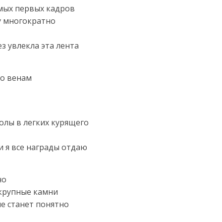
амых первых кадров
у многократно
з увлекла эта лента
по венам
молы в легких курящего
и я все награды отдаю
но
 крупные камни
не станет понятно