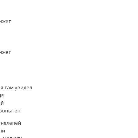
вижет
вижет
 я там увидел
дя
ий
юбопытен
 нелепей
пи