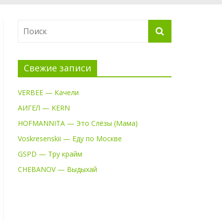
Свежие записи
VERBEE — Качели
АИГЕЛ — KERN
HOFMANNITA — Это Слёзы (Мама)
Voskresenskii — Еду по Москве
GSPD — Тру крайм
CHEBANOV — Выдыхай