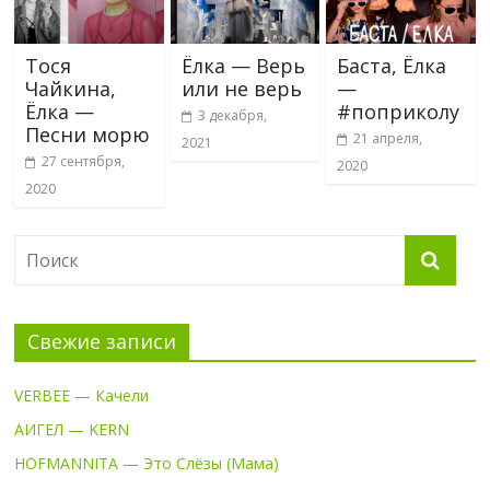
Тося
Ёлка — Верь
Баста, Ёлка
Чайкина,
или не верь
—
Ёлка —
#поприколу
3 декабря,
Песни морю
21 апреля,
2021
27 сентября,
2020
2020
Свежие записи
VERBEE — Качели
АИГЕЛ — KERN
HOFMANNITA — Это Слёзы (Мама)