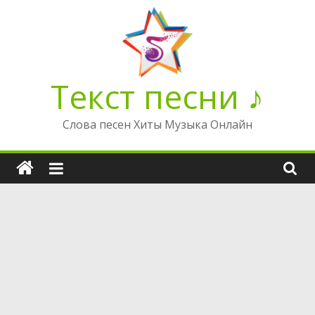
Перейти
к
содержимому
Текст песни ♪
Слова песен Хиты Музыка Онлайн