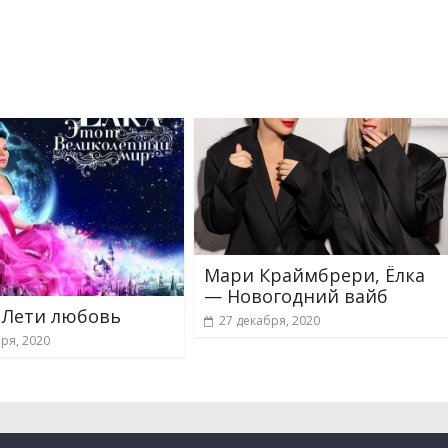
Мари Краймбрери, Ёлка
— Новогодний вайб
 Лети любовь
27 декабря, 2020
ря, 2020