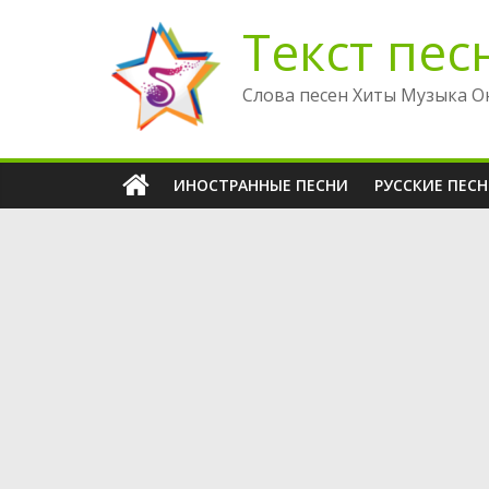
Перейти
Текст пес
к
содержимому
Слова песен Хиты Музыка О
ИНОСТРАННЫЕ ПЕСНИ
РУССКИЕ ПЕС