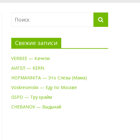
Свежие записи
VERBEE — Качели
АИГЕЛ — KERN
HOFMANNITA — Это Слёзы (Мама)
Voskresenskii — Еду по Москве
GSPD — Тру крайм
CHEBANOV — Выдыхай