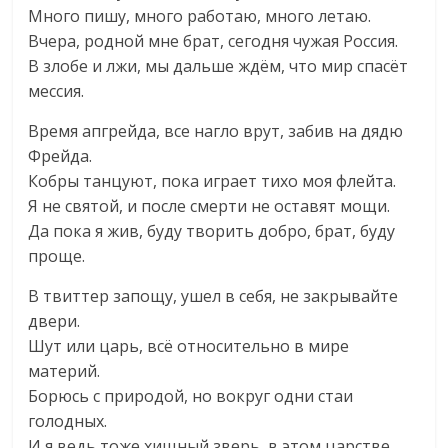
Много пишу, много работаю, много летаю.
Вчера, родной мне брат, сегодня чужая Россия.
В злобе и лжи, мы дальше ждём, что мир спасёт
мессия.
Время апгрейда, все нагло врут, забив на дядю
Фрейда.
Кобры танцуют, пока играет тихо моя флейта.
Я не святой, и после смерти не оставят мощи.
Да пока я жив, буду творить добро, брат, буду
проще.
В твиттер запощу, ушел в себя, не закрывайте
двери.
Шут или царь, всё относительно в мире
материй.
Борюсь с природой, но вокруг одни стаи
голодных.
И я ведь тоже хищный зверь, в этом царстве