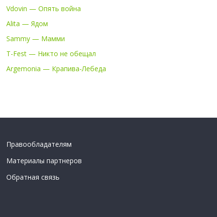
Vdovin — Опять война
Alita — Ядом
Sammy — Мамми
T-Fest — Никто не обещал
Argemonia — Крапива-Лебеда
Правообладателям
Материалы партнеров
Обратная связь