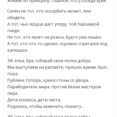
Живем по принципу, главное, что у соседа хуже.
Силён не тот, кто оскорбить может, или
обидеть.
А тот, чьё сердце даст упору, той паршивой
гниде.
Не тот, кто лезет на рожон, будто ума лишен.
А тот, кто что-то сделал, скромно спрятался под
капюшон.
Эй, ёлка, бра, собирай свои полки добра.
Мы выступаем на рассвете, пришло время, брат,
пора.
Публике топора, крики стоны со двора.
Парабодитель мира, против белых мастеров
пера.
Дети космоса, дети света.
Родились, чтобы изменить планету…
Эй, ёлка, бра, собирай свои полки добра.