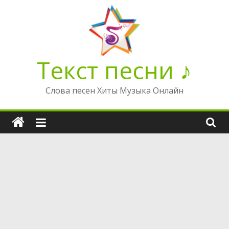
Перейти
к
содержимому
Текст песни ♪
Слова песен Хиты Музыка Онлайн