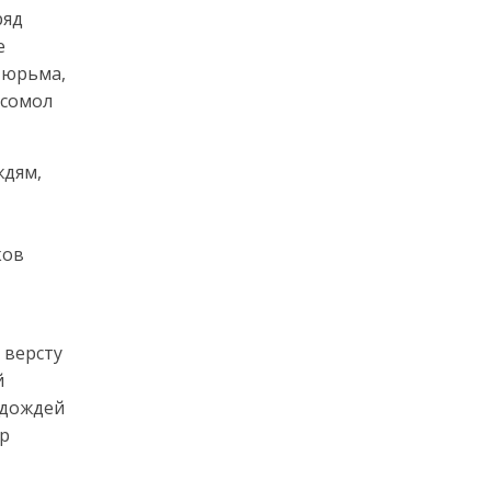
ряд
е
тюрьма,
мсомол
ждям,
ков
 версту
й
 дождей
ыр