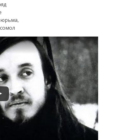
ряд
е
тюрьма,
мсомол