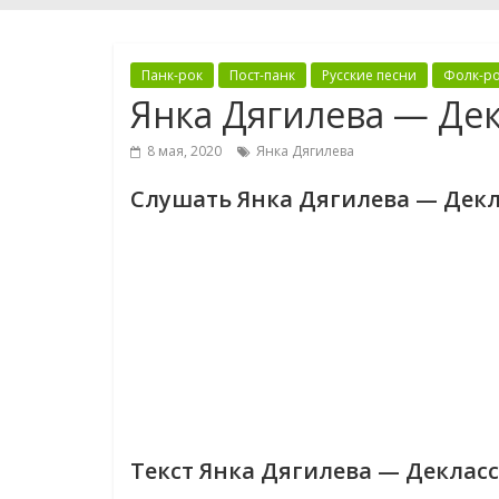
Панк-рок
Пост-панк
Русские песни
Фолк-р
Янка Дягилева — Де
8 мая, 2020
Янка Дягилева
Слушать Янка Дягилева — Дек
Текст Янка Дягилева — Декла