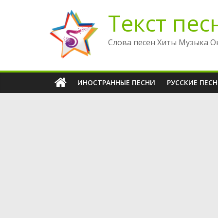
Перейти
Текст пес
к
содержимому
Слова песен Хиты Музыка О
ИНОСТРАННЫЕ ПЕСНИ
РУССКИЕ ПЕС