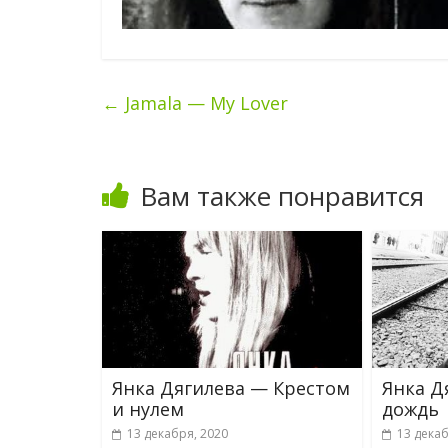
←
Jamala — My Lover
Вам также понравится
Янка Дягилева — Крестом
Янка Д
и нулем
дождь
13 декабря, 2020
13 декаб