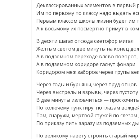
Деклассированных элементов в первый 
Им по первому по классу надо выдать вс
Первым классом школы жизни будет им 
А к восьмому их посмертно примут в ко
В десяти шагах отсюда светофор мигал
Желтым светом две минуты на конец до
А в подземном переходе влево поворот,
А в подземном коридоре гаснут фонари
Коридором меж заборов через трупы ве
Через годы и бурьяны, через труд отцов
Через выстрелы и взрывы, через пустоту
В две минуты изловчиться — проскочить
По колючему пунктиру, по глазам вожде
Там, снаружи, мертвой стужей по слезам
По приказу пить заразу из подземных д
По великому навету строить старый мир