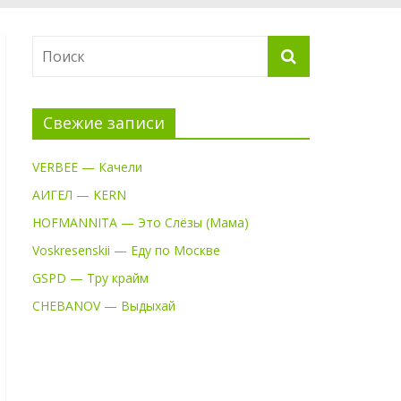
Свежие записи
VERBEE — Качели
АИГЕЛ — KERN
HOFMANNITA — Это Слёзы (Мама)
Voskresenskii — Еду по Москве
GSPD — Тру крайм
CHEBANOV — Выдыхай