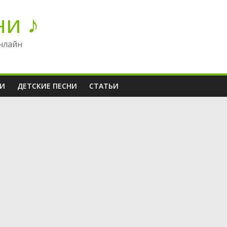
ни ♪
нлайн
НИ
ДЕТСКИЕ ПЕСНИ
СТАТЬИ