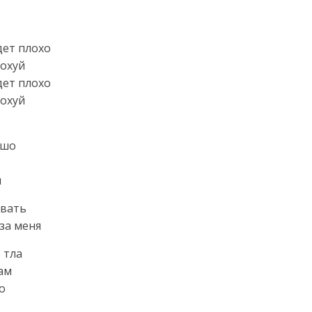
дет плохо
похуй
дет плохо
похуй
ошо
л
овать
за меня
 тла
ам
о