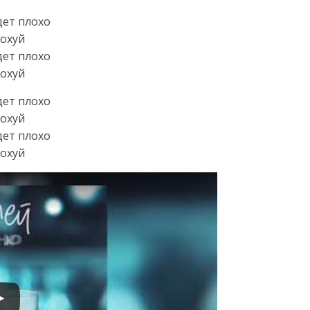
дет плохо
похуй
дет плохо
похуй
дет плохо
похуй
дет плохо
похуй