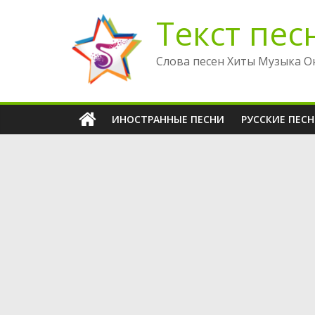
Перейти
Текст пес
к
содержимому
Слова песен Хиты Музыка О
ИНОСТРАННЫЕ ПЕСНИ
РУССКИЕ ПЕС