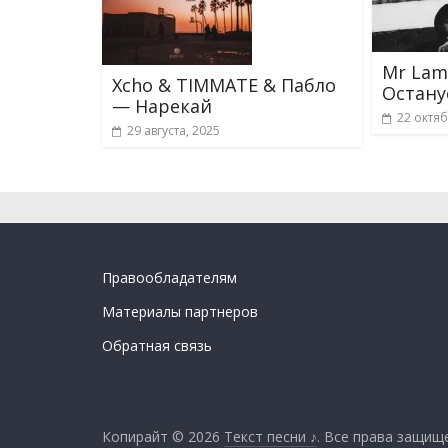
Mr Lam
Xcho & TIMMATE & Пабло
Остану
— Нарекай
22 октяб
29 августа, 2025
Правообладателям
Материалы партнеров
Обратная связь
Копирайт © 2026
Текст песни ♪
. Все права защищ