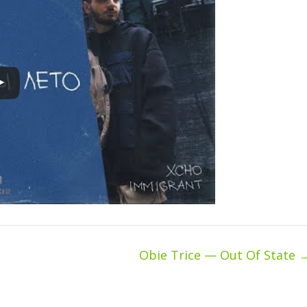
Obie Trice — Out Of State