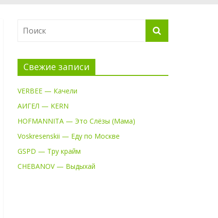
Свежие записи
VERBEE — Качели
АИГЕЛ — KERN
HOFMANNITA — Это Слёзы (Мама)
Voskresenskii — Еду по Москве
GSPD — Тру крайм
CHEBANOV — Выдыхай