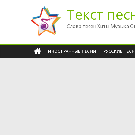
Перейти
Текст пес
к
содержимому
Слова песен Хиты Музыка О
ИНОСТРАННЫЕ ПЕСНИ
РУССКИЕ ПЕС