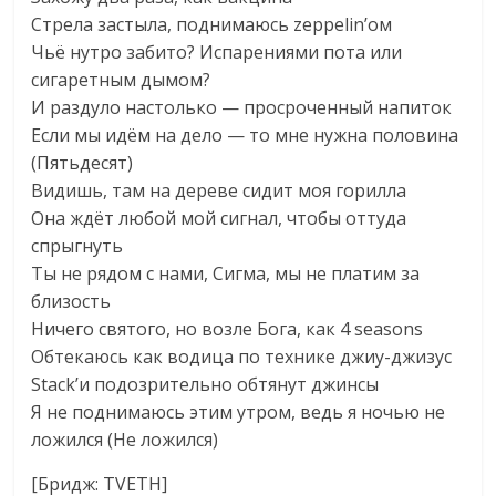
Стрела застыла, поднимаюсь zeppelin’ом
Чьё нутро забито? Испарениями пота или
сигаретным дымом?
И раздуло настолько — просроченный напиток
Если мы идём на дело — то мне нужна половина
(Пятьдесят)
Видишь, там на дереве сидит моя горилла
Она ждёт любой мой сигнал, чтобы оттуда
спрыгнуть
Ты не рядом с нами, Сигма, мы не платим за
близость
Ничего святого, но возле Бога, как 4 seasons
Обтекаюсь как водица по технике джиу-джизус
Stack’и подозрительно обтянут джинсы
Я не поднимаюсь этим утром, ведь я ночью не
ложился (Не ложился)
[Бридж: TVETH]