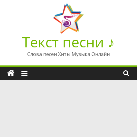
Перейти
к
содержимому
Текст песни ♪
Слова песен Хиты Музыка Онлайн