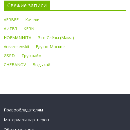
Свежие записи
VERBEE — Качели
АИГЕЛ — KERN
HOFMANNITA — Это Слёзы (Мама)
Voskresenskii — Еду по Москве
GSPD — Тру крайм
CHEBANOV — Выдыхай
Правообладателям
Материалы партнеров
Обратная связь