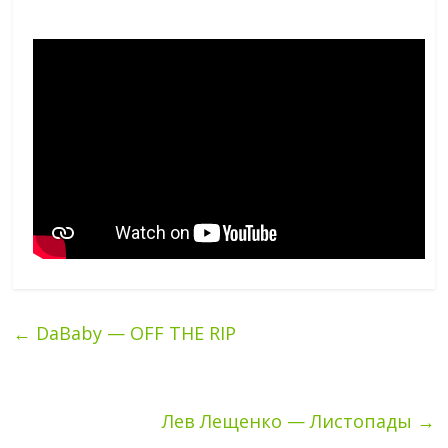
←
DaBaby — OFF THE RIP
Лев Лещенко — Листопады
→