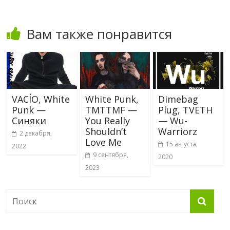
Вам также понравится
VACÍO, White
White Punk,
Dimebag
Punk —
TMTTMF —
Plug, TVETH
Синяки
You Really
— Wu-
Shouldn’t
Warriorz
2 декабря,
Love Me
15 августа,
2022
9 сентября,
2020
2023