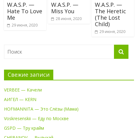
W.A.S.P. —
W.A.S.P. —
W.A.S.P. —
Hate To Love
Miss You
The Heretic
Me
(The Lost
28 июня, 2020
Child)
29 июня, 2020
29 июня, 2020
Свежие записи
VERBEE — Качели
АИГЕЛ — KERN
HOFMANNITA — Это Слёзы (Мама)
Voskresenskii — Еду по Москве
GSPD — Тру крайм
CHEBANOV — Выдыхай