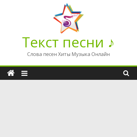
Перейти
к
содержимому
Текст песни ♪
Слова песен Хиты Музыка Онлайн