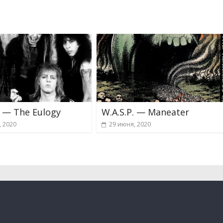
. — The Eulogy
W.A.S.P. — Maneater
, 2020
29 июня, 2020