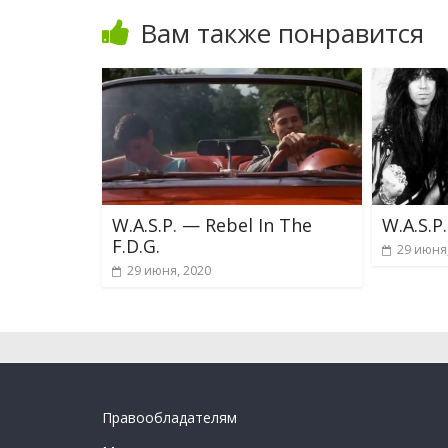
Вам также понравится
W.A.S.P. — Rebel In The
W.A.S.P
F.D.G.
29 июня
29 июня, 2020
Правообладателям