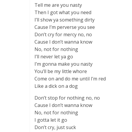
Tell me are you nasty
Then I got what you need
I’ll show ya something dirty
Cause I’m perverse you see
Don’t cry for mercy no, no
Cause I don’t wanna know
No, not for nothing
I’ll never let ya go
I’m gonna make you nasty
You’ll be my little whore
Come on and do me until I’m red
Like a dick on a dog
Don’t stop for nothing no, no
Cause I don’t wanna know
No, not for nothing
I gotta let it go
Don’t cry, just suck