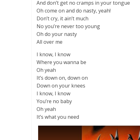
And don’t get no cramps in your tongue
Oh come on and do nasty, yeah!
Don’t cry, it ain’t much
No you’re never too young
Oh do your nasty
All over me
I know, I know
Where you wanna be
Oh yeah
It’s down on, down on
Down on your knees
I know, I know
You’re no baby
Oh yeah
It’s what you need