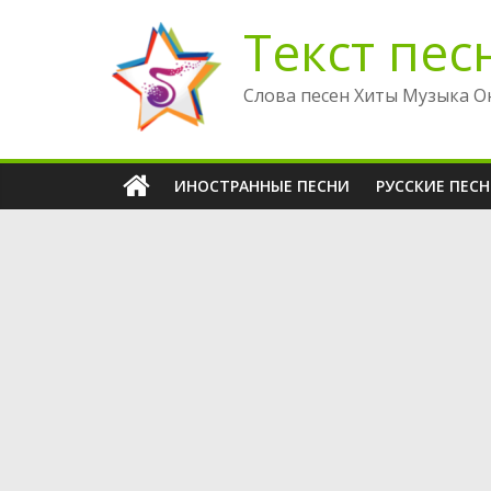
Перейти
Текст пес
к
содержимому
Слова песен Хиты Музыка О
ИНОСТРАННЫЕ ПЕСНИ
РУССКИЕ ПЕС