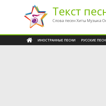
Перейти
Текст пес
к
содержимому
Слова песен Хиты Музыка О
ИНОСТРАННЫЕ ПЕСНИ
РУССКИЕ ПЕС