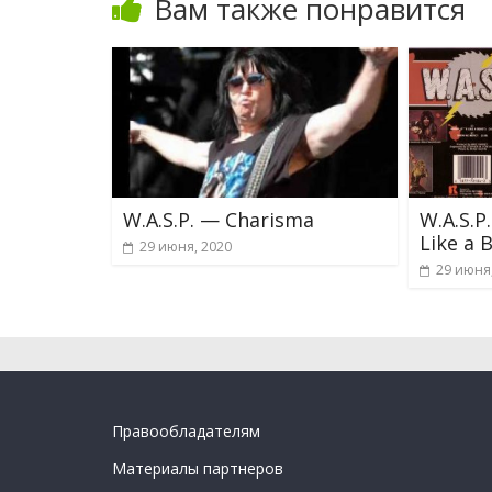
Вам также понравится
W.A.S.P. — Charisma
W.A.S.P
Like a 
29 июня, 2020
29 июня
Правообладателям
Материалы партнеров