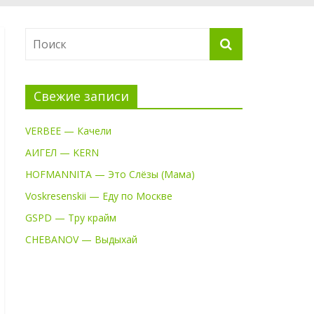
Свежие записи
VERBEE — Качели
АИГЕЛ — KERN
HOFMANNITA — Это Слёзы (Мама)
Voskresenskii — Еду по Москве
GSPD — Тру крайм
CHEBANOV — Выдыхай