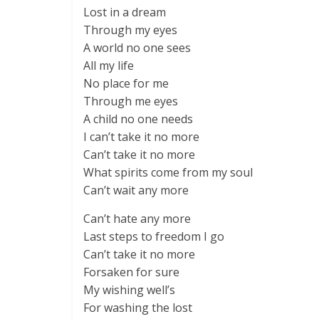
Lost in a dream
Through my eyes
A world no one sees
All my life
No place for me
Through me eyes
A child no one needs
I can’t take it no more
Can’t take it no more
What spirits come from my soul
Can’t wait any more
Can’t hate any more
Last steps to freedom I go
Can’t take it no more
Forsaken for sure
My wishing well’s
For washing the lost