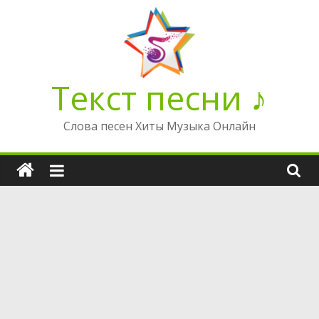
Перейти
к
содержимому
Текст песни ♪
Слова песен Хиты Музыка Онлайн