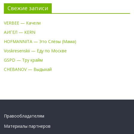
Свежие записи
VERBEE — Качели
АИГЕЛ — KERN
HOFMANNITA — Это Слёзы (Мама)
Voskresenskii — Еду по Москве
GSPD — Тру крайм
CHEBANOV — Выдыхай
Правообладателям
Материалы партнеров