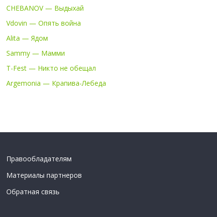
CHEBANOV — Выдыхай
Vdovin — Опять война
Alita — Ядом
Sammy — Мамми
T-Fest — Никто не обещал
Argemonia — Крапива-Лебеда
Правообладателям
Материалы партнеров
Обратная связь