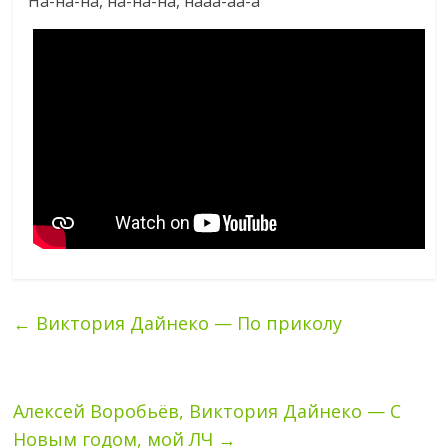
На-на-на, на-на-на, нааа-аа-а
←
Виктория Дайнеко — По приколу
Алексей Воробьёв, Виктория Дайнеко — С
Новым годом, мой ЛЧ
→