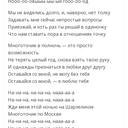
Нооо-оо-овыыы-ыы-ый гооо-оо-од
Мы не виделись долго, и, наверно, нет толку
Задавать мне сейчас непростые вопросы
Приезжай, и хоть раз ты решай в одиночку
Что нам ставить пора в отношениях точку
Многоточие в полночь — это просто
возможность
Не терять целый год, снова взять твою руку
И однажды признаться в любви друг другу
Оставайся со мной, не могу без тебя
Оставайся со мной, — я люблю тебя
На-на-на, на-на-на, нааа-аа-а
На-на-на, на-на-на, нааа-аа-а
Жди меня этой ночью на Шарзелинзе
Многоточие по Москве
На-на-на, на-на-на, нааа-аа-а