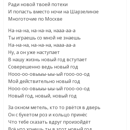
Ради новой твоей потехи
И попасть вместо ночи на Шарзелинзе
Многоточие по Москве
На-на-на, на-на-на, нааа-аа-а
Ты играешь со мной не знаешь
На-на-на, на-на-на, нааа-аа-а
Ну, а он уже наступает
В нашу жизнь новый год вступает
Соверешенно ведь новый год
Нооо-оо-овыыы-ыы-ый гооо-оо-од
Мой действительно новый год
Нооо-оо-овыыы-ыы-ый гооо-оо-од
Новый год, новый, новый год
За окном метель, кто то рвётся в дверь
Он с букетом роз и кольцо принёс
Что тебе сказать вдруг произойдёт
Всё что хочешь ты в этот новый год