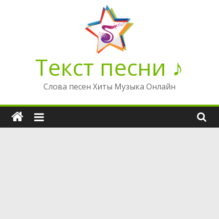
Перейти
к
содержимому
Текст песни ♪
Слова песен Хиты Музыка Онлайн