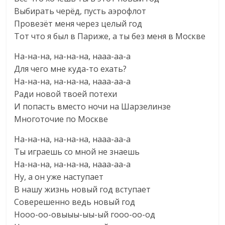
Выбирать черёд, пусть аэрофлот
Провезёт меня через целый год
Тот что я был в Париже, а ты без меня в Москве
На-на-на, на-на-на, нааа-аа-а
Для чего мне куда-то ехать?
На-на-на, на-на-на, нааа-аа-а
Ради новой твоей потехи
И попасть вместо ночи на Шарзелинзе
Многоточие по Москве
На-на-на, на-на-на, нааа-аа-а
Ты играешь со мной не знаешь
На-на-на, на-на-на, нааа-аа-а
Ну, а он уже наступает
В нашу жизнь новый год вступает
Соверешенно ведь новый год
Нооо-оо-овыыы-ыы-ый гооо-оо-од