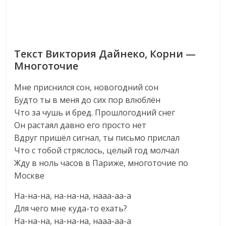
Текст Виктория Дайнеко, Корни —
Многоточие
Мне приснился сон, новогодний сон
Будто ты в меня до сих пор влюблён
Что за чушь и бред. Прошлогодний снег
Он растаял давно его просто нет
Вдруг пришёл сигнал, ты письмо прислал
Что с тобой стряслось, целый год молчал
Жду в ноль часов в Париже, многоточие по
Москве
На-на-на, на-на-на, нааа-аа-а
Для чего мне куда-то ехать?
На-на-на, на-на-на, нааа-аа-а