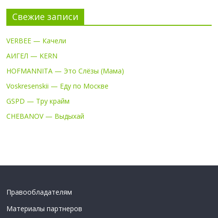
Свежие записи
VERBEE — Качели
АИГЕЛ — KERN
HOFMANNITA — Это Слёзы (Мама)
Voskresenskii — Еду по Москве
GSPD — Тру крайм
CHEBANOV — Выдыхай
Правообладателям
Материалы партнеров