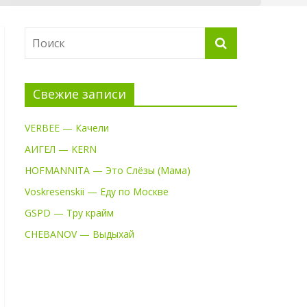
Свежие записи
VERBEE — Качели
АИГЕЛ — KERN
HOFMANNITA — Это Слёзы (Мама)
Voskresenskii — Еду по Москве
GSPD — Тру крайм
CHEBANOV — Выдыхай