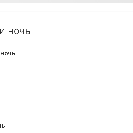
и ночь
 ночь
чь