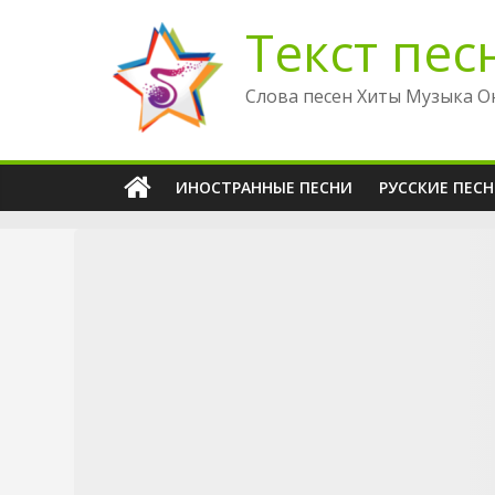
Перейти
Текст пес
к
содержимому
Слова песен Хиты Музыка О
ИНОСТРАННЫЕ ПЕСНИ
РУССКИЕ ПЕС