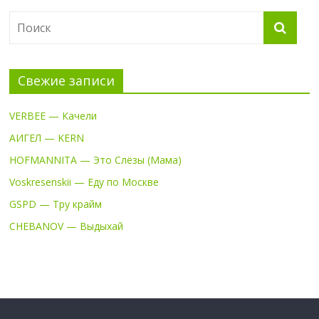
Свежие записи
VERBEE — Качели
АИГЕЛ — KERN
HOFMANNITA — Это Слёзы (Мама)
Voskresenskii — Еду по Москве
GSPD — Тру крайм
CHEBANOV — Выдыхай