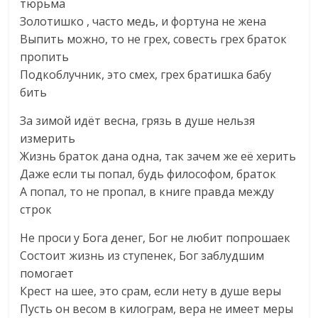
тюрьма
Золотишко , часто медь, и фортуна не жена
Выпить можно, то не грех, совесть грех браток
пропить
Подкоблучник, это смех, грех братишка бабу
бить
За зимой идёт весна, грязь в душе нельзя
измерить
Жизнь браток дана одна, так зачем же её херить
Даже если ты попал, будь философом, браток
А попал, то не пропал, в книге правда между
строк
Не проси у Бога денег, Бог не любит попрошаек
Состоит жизнь из ступенек, Бог заблудшим
помогает
Крест на шее, это срам, если нету в душе веры
Пусть он весом в килограм, вера не имеет меры