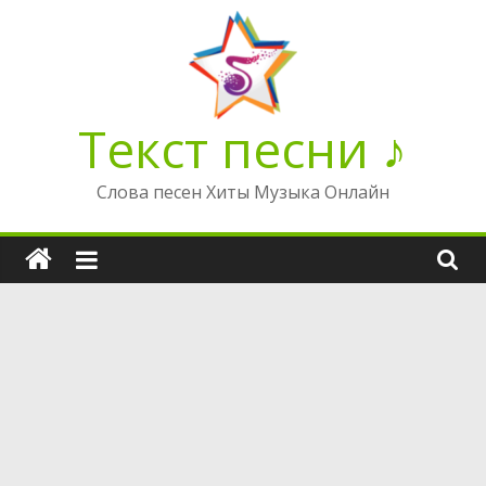
Перейти
к
содержимому
Текст песни ♪
Слова песен Хиты Музыка Онлайн