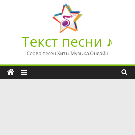
Перейти
к
содержимому
Текст песни ♪
Слова песен Хиты Музыка Онлайн