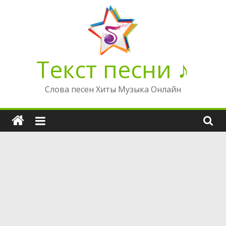
Перейти
к
содержимому
Текст песни ♪
Слова песен Хиты Музыка Онлайн