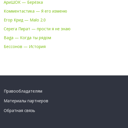
АриШОК — Берёзка
Комментастика — Я его изменю
Егор Крид — Malo 2.0
Серега Пират — прости я не знаю
Baga — Когда ты рядом
Бессонов — История
Правообладателям
Материалы партнеров
Обратная связь