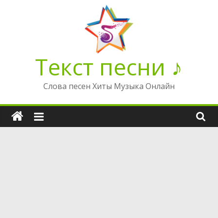
Перейти
к
содержимому
Текст песни ♪
Слова песен Хиты Музыка Онлайн