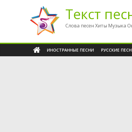
Перейти
Текст пес
к
содержимому
Слова песен Хиты Музыка О
ИНОСТРАННЫЕ ПЕСНИ
РУССКИЕ ПЕС