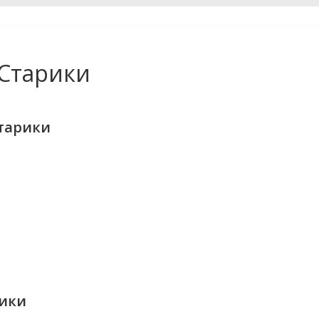
Старики
тарики
рики