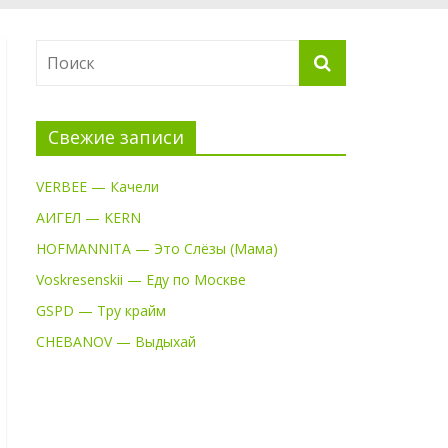
Свежие записи
VERBEE — Качели
АИГЕЛ — KERN
HOFMANNITA — Это Слёзы (Мама)
Voskresenskii — Еду по Москве
GSPD — Тру крайм
CHEBANOV — Выдыхай