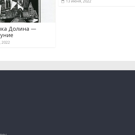
13 июня, 2022
ка Долина —
уние
, 2022
ены.