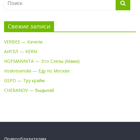
Свежие записи
VERBEE — Качели
АИГЕЛ — KERN
HOFMANNITA — Это Слёзы (Мама)
Voskresenskii — Еду по Москве
GSPD — Тру крайм
CHEBANOV — Выдыхай
Правообладателям