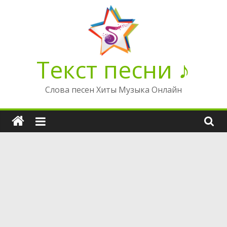
Перейти
к
содержимому
Текст песни ♪
Слова песен Хиты Музыка Онлайн