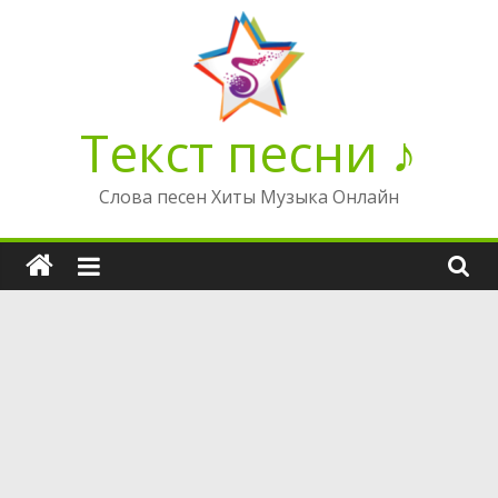
Перейти
к
содержимому
Текст песни ♪
Слова песен Хиты Музыка Онлайн