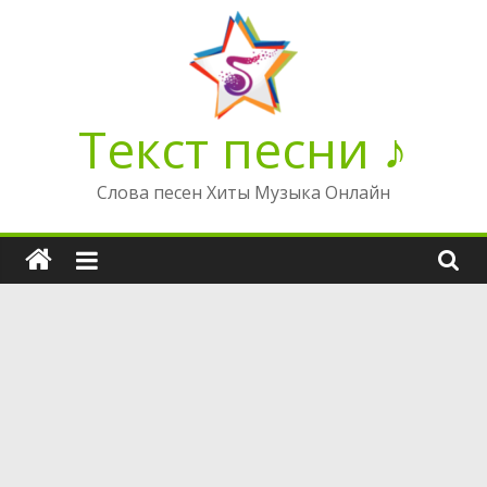
Перейти
к
содержимому
Текст песни ♪
Слова песен Хиты Музыка Онлайн